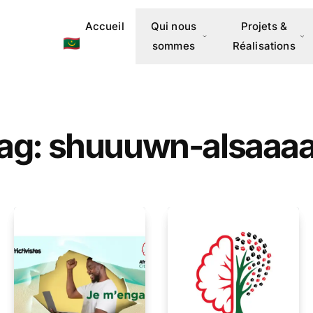
Accueil
Qui nous
Projets &
🇲🇷
sommes
Réalisations
ag: shuuuwn-alsaaa