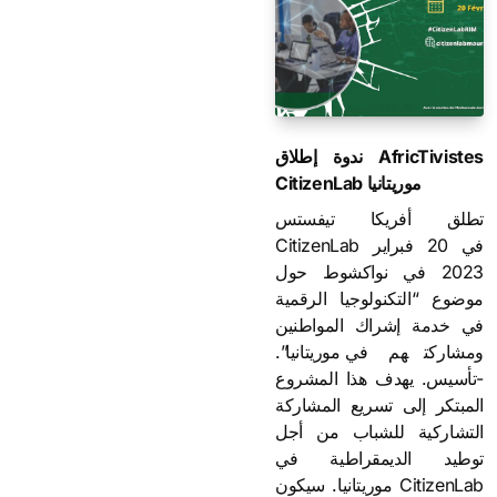
ندوة إطلاق AfricTivistes
CitizenLab موريتانيا
تطلق أفريكا تيفستس
CitizenLab في 20 فبراير
2023 في نواكشوط حول
موضوع “التكنولوجيا الرقمية
في خدمة إشراك المواطنين
ومشاركتهم في موريتانيا”.
-تأسيس. يهدف هذا المشروع
المبتكر إلى تسريع المشاركة
التشاركية للشباب من أجل
توطيد الديمقراطية في
موريتانيا. سيكون CitizenLab