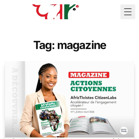
🇲🇷
Togg
Tag: magazine