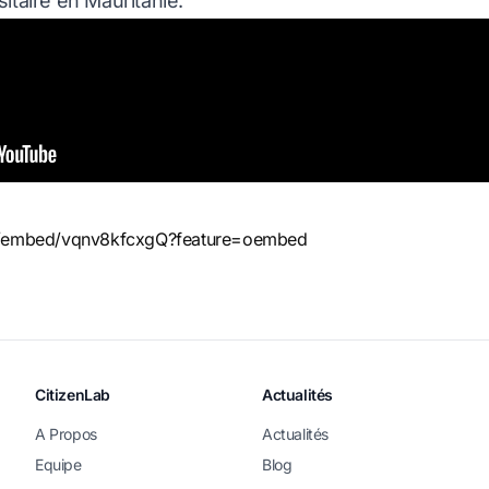
sitaire en Mauritanie.
m/embed/vqnv8kfcxgQ?feature=oembed
CitizenLab
Actualités
A Propos
Actualités
Equipe
Blog