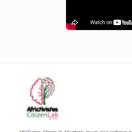
AfricTivistes CitizenLab Mauritanie œuvre pour renforcer la