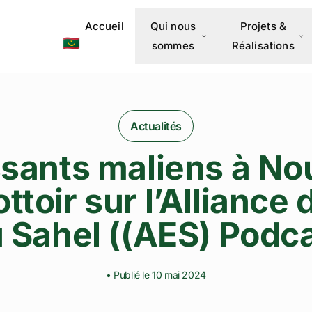
Accueil
Qui nous
Projets &
🇲🇷
sommes
Réalisations
Actualités
sants maliens à No
ottoir sur l’Alliance 
 Sahel ((AES) Podc
• Publié le 10 mai 2024