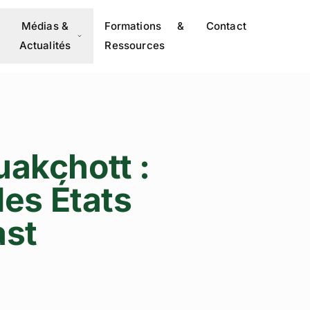
Médias &
Formations &
Contact
Actualités
Ressources
uakchott :
des États
ast