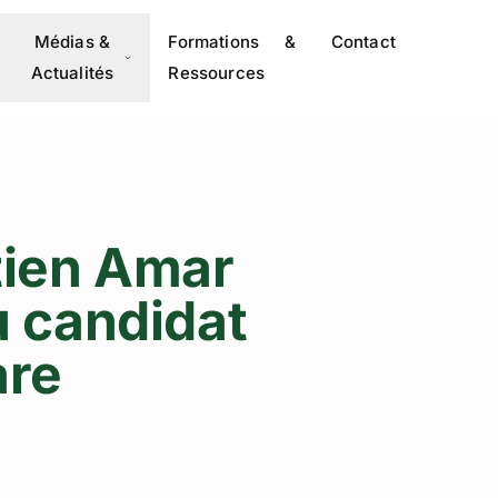
Médias &
Formations &
Contact
Actualités
Ressources
tien Amar
u candidat
are