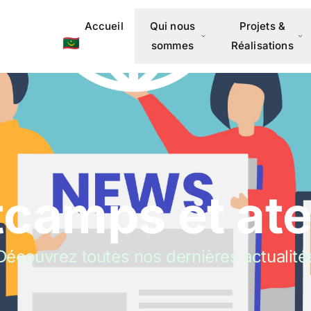
Accueil
Qui nous
Projets &
🇲🇷
sommes
Réalisations
camps et ate
Découvrez toutes nos dernières actualité