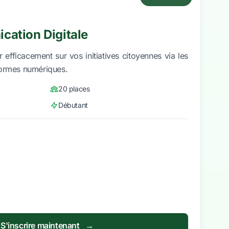
cation Digitale
fficacement sur vos initiatives citoyennes via les
formes numériques.
20 places
Débutant
S'inscrire maintenant
→