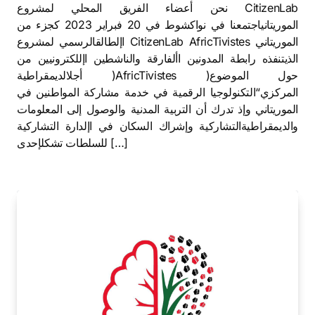
نحن أعضاء الفريق المحلي لمشروع CitizenLab
الموريتانياجتمعنا في نواكشوط في 20 فبراير 2023 كجزء من
اإلطالقالرسمي لمشروع CitizenLab AfricTivistes الموريتاني
الذيتنفذه رابطة المدونين األفارقة والناشطين اإللكترونيين من
أجلالديمقراطية )AfricTivistes )حول الموضوع
المركزي“التكنولوجيا الرقمية في خدمة مشاركة المواطنين في
الموريتاني وإذ تدرك أن التربية المدنية والوصول إلى المعلومات
والديمقراطيةالتشاركية وإشراك السكان في اإلدارة التشاركية
للسلطات تشكلإحدى […]