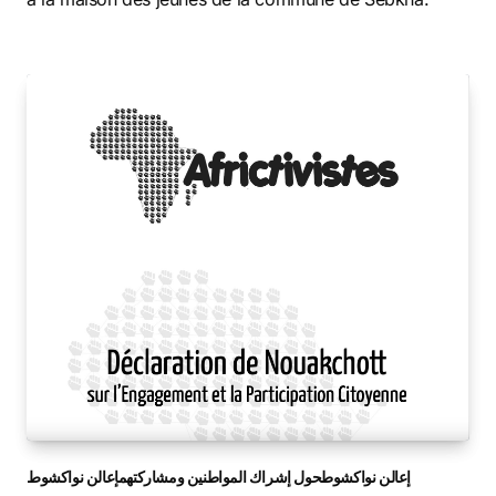
إعالن نواكشوطحول إشراك المواطنين ومشاركتهمإعالن نواكشوط