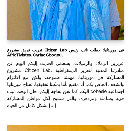
تدريب فريق مشروع Citizen Lab في موريتانيا: خطاب نائب رئيس
AfricTivistes، Cyriac Gbogou.
عزيزين الزملاء والزميلات، يسعدني الحديث إليكم اليوم عن
مشروع Citizen Lab، مبادرتنا المدنية لتعزيز الديمقراطية
المشاركة في موريتانيا. مهمتنا طموحة، ولكن مع الالتزام
والشغف الخاص بكم، أنا مقتنع بأننا يمكننا تحقيقها. تحتاج موريتانيا
إليكم كما نحن بحاجة إليكم. حان الوقت لبناء cohesie اجتماعية
قوية وشاملة ومزدهرة، والتي ستتيح لكل مواطن المشاركة
بشكل كامل في الحياة […]