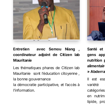
Entretien avec Semou Niang ,
Santé et 
coordinateur adjoint de Citizen lab
gens app
Mauritanie
nutrition
alime
Les thématiques phares de Citizen lab
» Abderra
Mauritanie sont l’éducation citoyenne ,
la bonne gouvernance
Il est e
la démocratie participative, et l’accès à
variété 
l’information.
catégories
en nutrim
lipide, pr