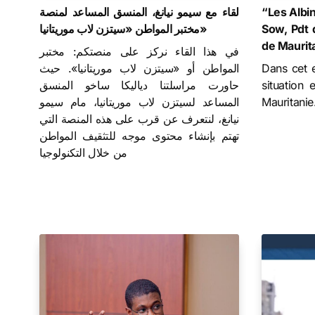
لقاء مع سيمو نيانغ، المنسق المساعد لمنصة
“Les Albi
مختبر المواطن «سيتزن لاب موريتانيا»
Sow, Pdt 
de Maurit
في هذا القاء نركز على منصتكم: مختبر
المواطن أو «سيتزن لاب موريتانيا». حيث
Dans cet e
حاورت مراسلتنا دياليكا ساخو المنسق
situation 
المساعد لسيتزن لاب موريتانيا، مام سيمو
Mauritanie
نيانغ، لنتعرف عن قرب على هذه المنصة التي
تهتم بإنشاء محتوى موجه للتثقيف المواطن
من خلال التكنولوجيا