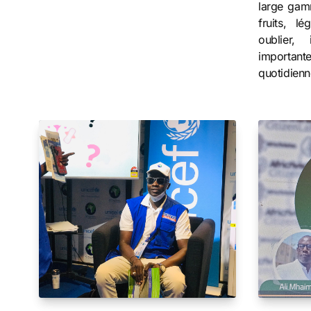
large gam
fruits, l
oublier,
importan
quotidienn