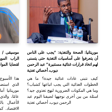
موريتانيا: الصحة والتغذية: “يجب على الناس
موسيقى / ال
أن يتعرفوا على أساسيات التغذية حتى يتسنى
الراب المو
لهم اتخاذ قرارات غذائية مستنيرة” عبد الرحمن
لقضايا المو
ديوب، أخصائي تغذية
كيف نتبنى عادات غذائية جيدة؟ ما هي
هذا الأسبو
الخطوات الغذائية التي يجب اتباعها كشباب؟
الذي استض
وما هي المكونات الضرورية لنهج تغذوي جيد؟
اسئلة من بين أخرى نوجهها لضيفنا اليوم عبد
عامًا، والذ
الرحمن ديوب، أخصائي تغذية
الأعمال با
الاقتصاد. 